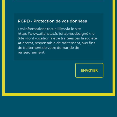
RGPD - Protection de vos données
Les informations recueillies via le site
https://www.atlanstat.fr/ (ci-après désigné « le
Site ») ont vocation à être traitées par la société
Atlanstat, responsable de traitement, aux fins
de traitement de votre demande de
renseignement.
Les informations signalées d’un astérisque sont
obligatoires pour la gestion de vos demandes.
Conformément à la réglementation applicable
en matière de protection des données à
caractère personnel, vous disposez, selon les cas
:
d’un droit d’accès de rectification et de
portabilité des informations vous
concernant ;
d’un droit de limitation, d’effacement et
d’opposition pour des motifs légitimes au
traitement de vos données ;