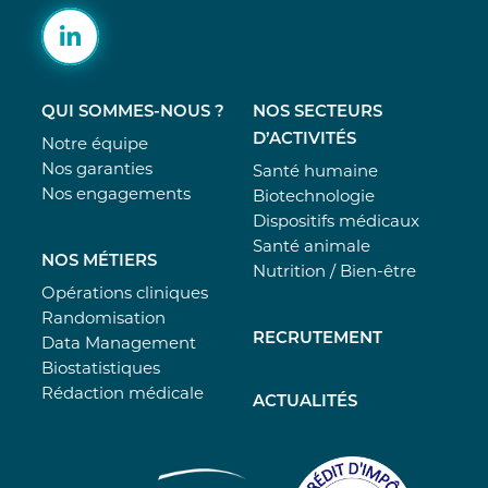
Vous disposez également du droit de formuler
une réclamation auprès de la CNIL.
Pour plus d’informations concernant ce
traitement nous vous renvoyons à nos
QUI SOMMES-NOUS ?
NOS SECTEURS
conditions générales.
D’ACTIVITÉS
Notre équipe
Ce site est protégé par reCAPTCHA et la
politique de confidentialité de Google et les
Nos garanties
Santé humaine
conditions d’utilisation appliquées.
Nos engagements
Biotechnologie
https://policies.google.com/terms?hl=fr
Dispositifs médicaux
https://policies.google.com/privacy?hl=fr
Santé animale
NOS MÉTIERS
Nutrition / Bien-être
Opérations cliniques
Randomisation
RECRUTEMENT
Data Management
Biostatistiques
Rédaction médicale
ACTUALITÉS